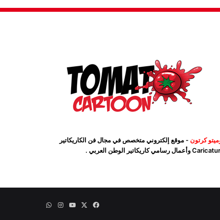
ميتو كرتون
- موقع إلكتروني متخصص في مجال فن الكاريكاتير
Car وأعمال رسامي كاريكاتير الوطن العربي .
‫X
فيسبوك
‫YouTube
انستقرام
واتساب