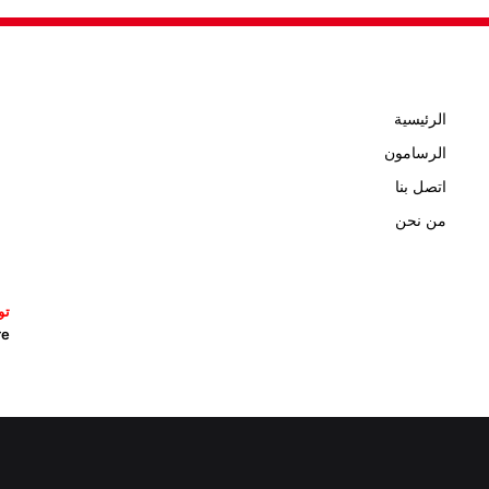
الرئيسية
الرسامون
اتصل بنا
من نحن
تو
icature