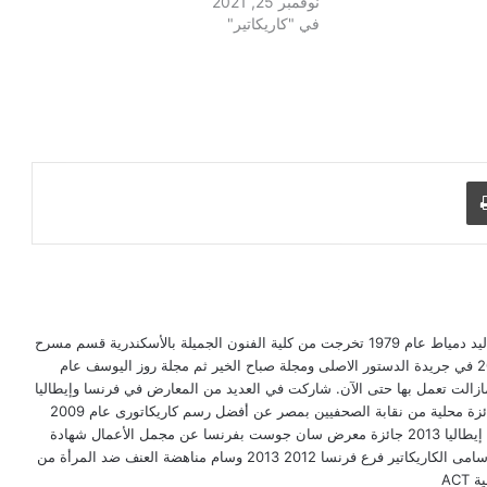
نوفمبر 25, 2021
في "كاريكاتير"
طباعة
دعاء العدل رسامة كاريكاتير مصرية من مواليد دمياط عام 1979 تخرجت من كلية الفنون الجميلة بالأسكندرية قسم مسرح
وسينما. بدأت في نشر الكاريكاتير عام 2005 في جريدة الدستور الاصلى ومجلة صباح الخير ثم مجلة روز اليوسف عام
 ومازالت تعمل بها حتى الآن. شاركت في العديد من المعارض في فرنسا وإيطاليا
وإسبانيا وتونس وحازت على عدة جوائز: جائزة محلية من نقابة الصحفيين بمصر عن أفضل رسم كاريكاتورى عام 2009
2013 جائزة في فن السخرية السياسية من إيطاليا 2013 جائزة معرض سان جوست بفرنسا عن مجمل الأعمال شهادة
تقدير وعضوية شرفية من منظمة الفيكو لرسامى الكاريكاتير فرع فرنسا 2012 2013 وسام مناهضة العنف ضد المرأة من
AC