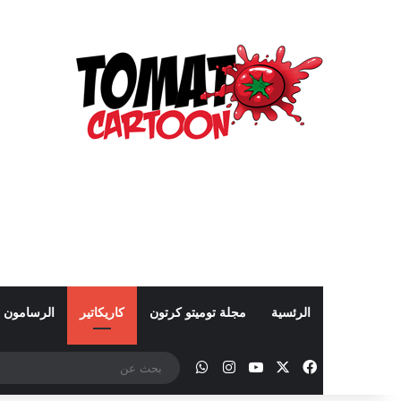
الرئسية
مجلة توميتو كرتون
كاريكاتير
الرسامون
‫X
فيسبوك
‫YouTube
انستقرام
واتساب