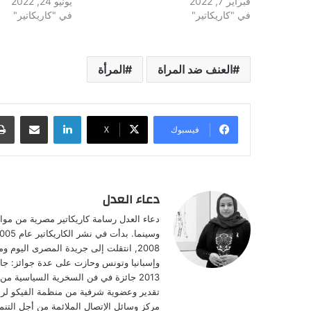
فبراير 7, 2022
يونيو 24, 2022
في "كاريكاتير"
في "كاريكاتير"
العنف ضد المراة
المرأة
لينكدإن
مشاركة عبر البريد
فيسبوك
‫X
دعاء العدل
2008, انتقلت إلى جريدة المصرى اليوم
مركز وسائل الإتصال الملائمة من أجل التنمية T