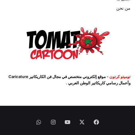
من نحن
توميتو كرتون
- موقع إلكتروني متخصص في مجال فن الكاريكاتير Caricature
وأعمال رسامي كاريكاتير الوطن العربي .
فيسبوك
‫X
‫YouTube
انستقرام
واتساب