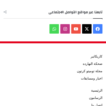
تابعنا عبر مواقع التواصل الاجتماعى
‫X
فيسبوك
‫YouTube
انستقرام
واتساب
كاريكاتير
ضحكة النهارده
مجلة توميتو كرتون
اخبار ومسابقات
الرئيسية
الرسامون
اتصل بنا