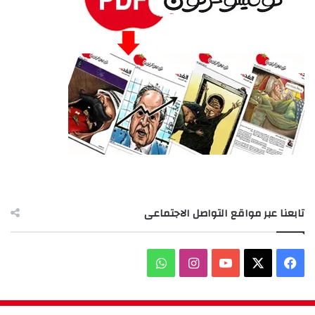
تابعنا عبر مواقع التواصل الاجتماعى
‫X
فيسبوك
‫YouTube
انستقرام
واتساب