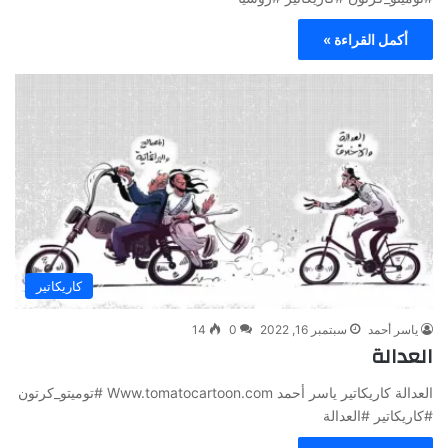
أكمل القراءة »
كاريكاتير
ياسر أحمد
سبتمبر 16, 2022
0
14
العدالة
العدالة كاريكاتير ياسر أحمد Www.tomatocartoon.com #توميتو_كرتون
#كاريكاتير #العدالة