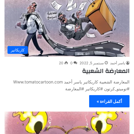
كاريكاتير
ياسر أحمد
سبتمبر 5, 2022
0
20
المعارضة الشعبية
المعارضة الشعبية كاريكاتير ياسر أحمد Www.tomatocartoon.com
#توميتو_كرتون #كاريكاتير #المعارضة
أكمل القراءة »