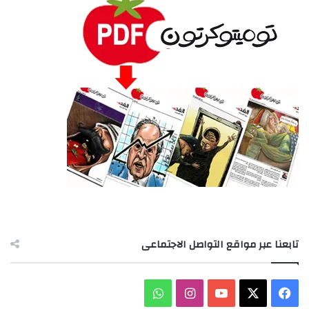
تابعنا عبر مواقع التواصل الاجتماعى
‫X
فيسبوك
‫YouTube
انستقرام
واتساب