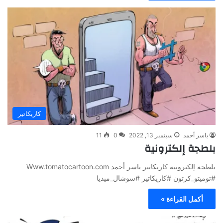
كاريكاتير
ياسر أحمد
سبتمبر 13, 2022
0
11
بلطجة إلكترونية
بلطجة إلكترونية كاريكاتير ياسر أحمد Www.tomatocartoon.com
#توميتو_كرتون #كاريكاتير #سوشال_ميديا
أكمل القراءة »