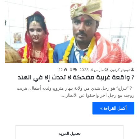
توميتو كرتون
مارس 4, 2023
0
22
? واقعة غريبة مضحكة لا تحدث إلا في الهند
? “نيراج” هو رجل هندي من ولاية بيهار متزوج ولديه أطفال، هربت
زوجته مع رجل آخر واختفوا عن الأنظار،…
أكمل القراءة »
تحميل المزيد