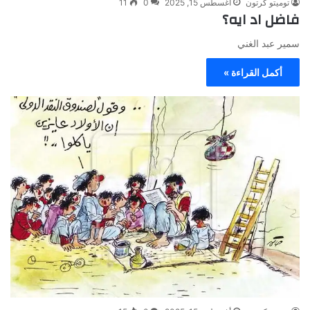
توميتو كرتون
أغسطس 15, 2025
0
11
فاضل اد ايه؟
سمير عبد الغني
أكمل القراءة »