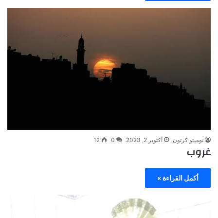
توميتو كرتون
أكتوبر 2, 2023
0
12
غروب
أكمل القراءة »