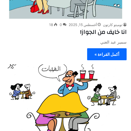
توميتو كارتون
أغسطس 15, 2025
0
18
انا خايف من الجواز!
سمير عبد الغني
أكمل القراءة »