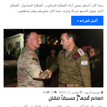
بينما كان أحدهم يصور أبناء القطاع المنكوب، القطاع المخذول، القطاع
الذي يفوق الجميع شرفًا وعزة، بينما كان يصورهم وهم يصطفون…
أكمل القراءة »
توميتو كارتون
نوفمبر 17, 2023
0
18
العالم مُجهَّزٌ مسبقاً للقتل
مخازن السلاح أكثر من مخازن الأغذية مرابض الطائرات أكثر من دور