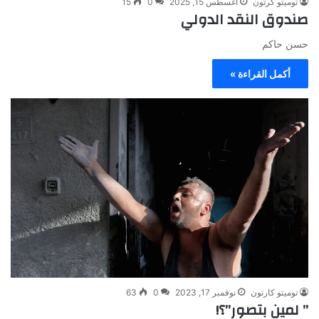
توميتو كرتون
أغسطس 15, 2025
0
15
صندوق النقد الدولي
حسن حاكم
أكمل القراءة »
توميتو كارتون
نوفمبر 17, 2023
0
63
” لمين بتصور”؟!