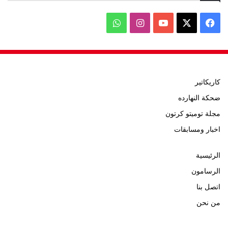
‫X
فيسبوك
‫YouTube
انستقرام
واتساب
كاريكاتير
ضحكة النهارده
مجلة توميتو كرتون
اخبار ومسابقات
الرئيسية
الرسامون
اتصل بنا
من نحن