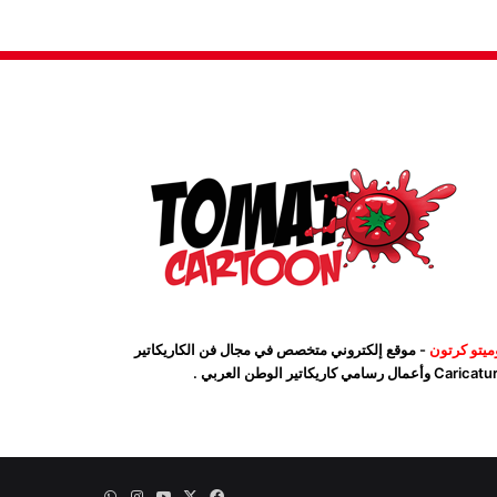
ميتو كرتون
- موقع إلكتروني متخصص في مجال فن الكاريكاتير
Car وأعمال رسامي كاريكاتير الوطن العربي .
‫X
فيسبوك
‫YouTube
انستقرام
واتساب