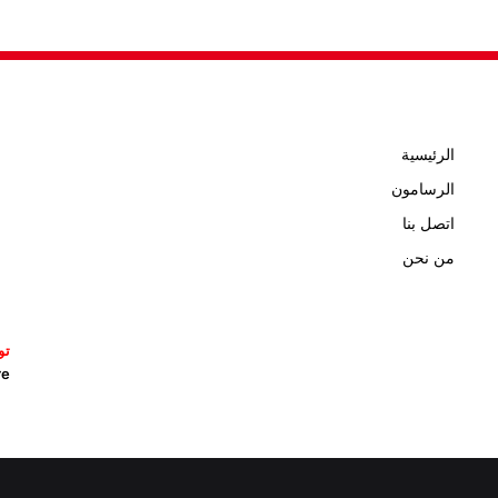
الرئيسية
الرسامون
اتصل بنا
من نحن
تو
icature