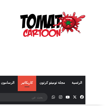
الرئسية
مجلة توميتو كرتون
كاريكاتير
الرسامون
‫X
فيسبوك
‫YouTube
انستقرام
واتساب