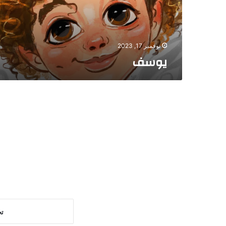
نوفمبر 17, 2023
يوسف
تح