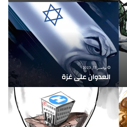
العدوان
على
غزة
نوفمبر 17, 2023
العدوان على غزة
مستشفيات
غزة