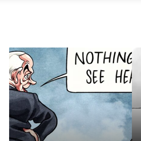
لاشيء
لتراه
هنا
–
BEN
JENNINGS