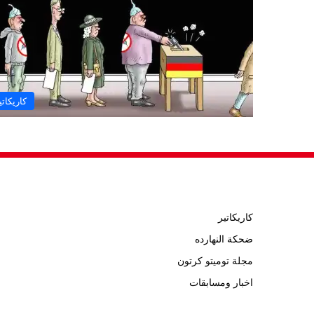
كاريكاتي
كاريكاتير
ضحكة النهارده
مجلة توميتو كرتون
اخبار ومسابقات