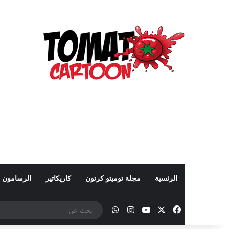
الرئسية
مجلة توميتو كرتون
كاريكاتير
الرسامون
‫X
فيسبوك
‫YouTube
انستقرام
واتساب