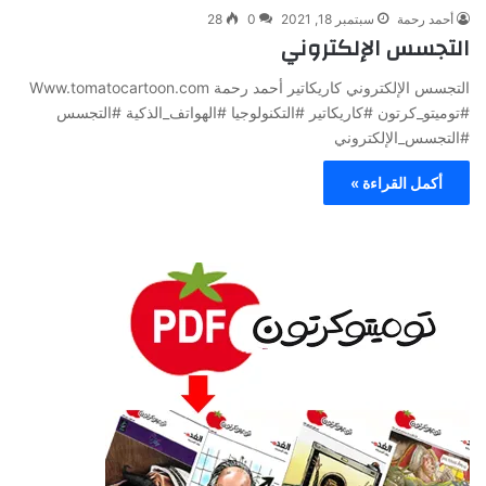
أحمد رحمة
سبتمبر 18, 2021
0
28
التجسس الإلكتروني
التجسس الإلكتروني كاريكاتير أحمد رحمة Www.tomatocartoon.com
#توميتو_كرتون #كاريكاتير #التكنولوجيا #الهواتف_الذكية #التجسس
#التجسس_الإلكتروني
أكمل القراءة »