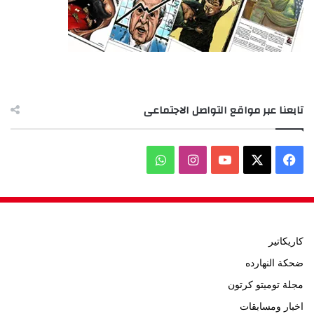
تابعنا عبر مواقع التواصل الاجتماعى
‫X
فيسبوك
‫YouTube
انستقرام
واتساب
كاريكاتير
ضحكة النهارده
مجلة توميتو كرتون
اخبار ومسابقات