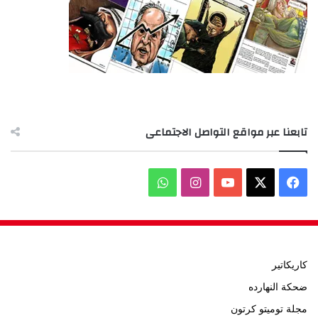
تابعنا عبر مواقع التواصل الاجتماعى
‫X
فيسبوك
‫YouTube
انستقرام
واتساب
كاريكاتير
ضحكة النهارده
مجلة توميتو كرتون