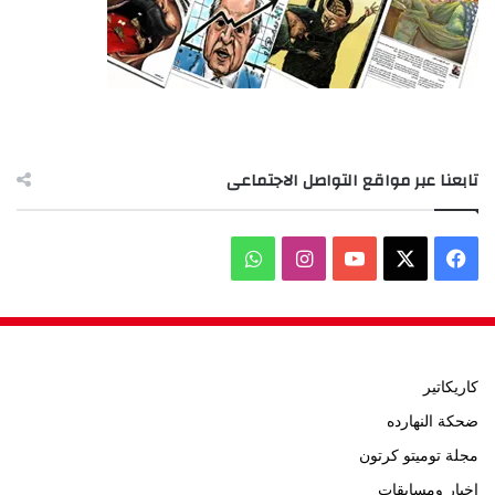
تابعنا عبر مواقع التواصل الاجتماعى
‫X
فيسبوك
‫YouTube
انستقرام
واتساب
كاريكاتير
ضحكة النهارده
مجلة توميتو كرتون
اخبار ومسابقات