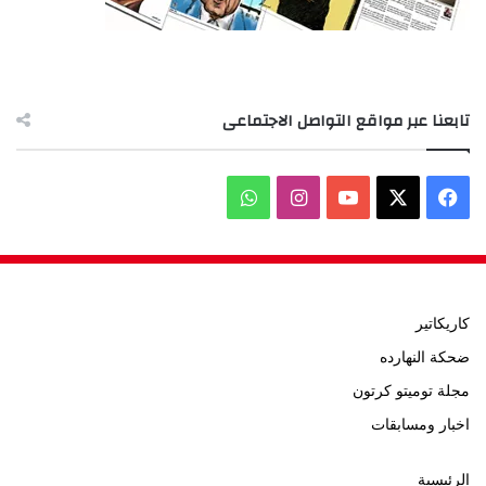
تابعنا عبر مواقع التواصل الاجتماعى
‫X
فيسبوك
‫YouTube
انستقرام
واتساب
كاريكاتير
ضحكة النهارده
مجلة توميتو كرتون
اخبار ومسابقات
الرئيسية