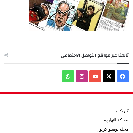
تابعنا عبر مواقع التواصل الاجتماعى
‫X
فيسبوك
‫YouTube
انستقرام
واتساب
كاريكاتير
ضحكة النهارده
مجلة توميتو كرتون