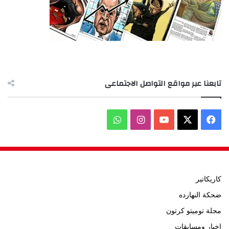
تابعنا عبر مواقع التواصل الاجتماعى
‫X
فيسبوك
‫YouTube
انستقرام
واتساب
كاريكاتير
ضحكة النهارده
مجلة توميتو كرتون
اخبار ومسابقات