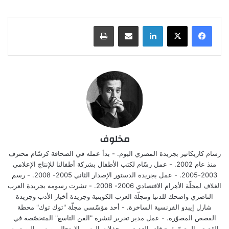
لينكدإن
مشاركة عبر البريد
طباعة
مخلوف
رسام كاريكاتير بجريدة المصري اليوم. - بدأ عمله في الصحافة كرسّام محترف
منذ عام 2002. - عمل رسّام لكتب الأطفال بشركة أطفالنا للإنتاج الإعلامي
2003-2005. - عمل بجريدة الدستور الإصدار الثاني 2005- 2008. - رسم
الغلاف لمجلّة الأهرام الاقتصادي 2006- 2008. - تشرت رسومه بجريدة العرب
الناصري واضحك للدنيا ومجلّة العرب الكويتية وجريدة أخبار الأدب وجريدة
شارل إيبدو الفرنسية الساخرة. - أحد مؤسّسي مجلّة "توك توك" محطة
القصص المصوّرة. - عمل مدير تحرير لنشرة "الفن التاسع" المتخصّصة في
القصص المصوّرة. - قام بالعديد من حفلات الرسم الإرتجالي ورسم البورتريه