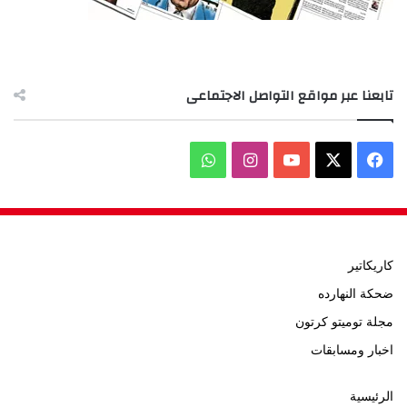
تابعنا عبر مواقع التواصل الاجتماعى
‫X
فيسبوك
‫YouTube
انستقرام
واتساب
كاريكاتير
ضحكة النهارده
مجلة توميتو كرتون
اخبار ومسابقات
الرئيسية