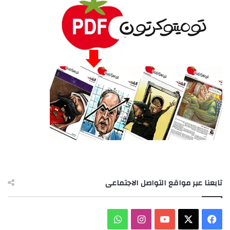
تابعنا عبر مواقع التواصل الاجتماعى
‫X
فيسبوك
‫YouTube
انستقرام
واتساب