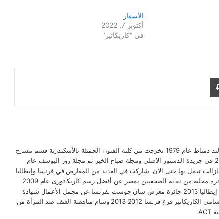
الأسعار
أكتوبر 7, 2022
في "كاريكاتير"
طباعة
دعاء العدل رسامة كاريكاتير مصرية من مواليد دمياط عام 1979 تخرجت من كلية الفنون الجميلة بالأسكندرية قسم مسرح
وسينما. بدأت في نشر الكاريكاتير عام 2005 في جريدة الدستور الاصلى ومجلة صباح الخير ثم مجلة روز اليوسف عام
 ومازالت تعمل بها حتى الآن. شاركت في العديد من المعارض في فرنسا وإيطاليا
وإسبانيا وتونس وحازت على عدة جوائز: جائزة محلية من نقابة الصحفيين بمصر عن أفضل رسم كاريكاتورى عام 2009
2013 جائزة في فن السخرية السياسية من إيطاليا 2013 جائزة معرض سان جوست بفرنسا عن مجمل الأعمال شهادة
تقدير وعضوية شرفية من منظمة الفيكو لرسامى الكاريكاتير فرع فرنسا 2012 2013 وسام مناهضة العنف ضد المرأة من
AC