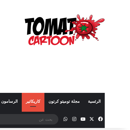
الرئسية
مجلة توميتو كرتون
كاريكاتير
الرسامون
‫X
فيسبوك
‫YouTube
انستقرام
واتساب