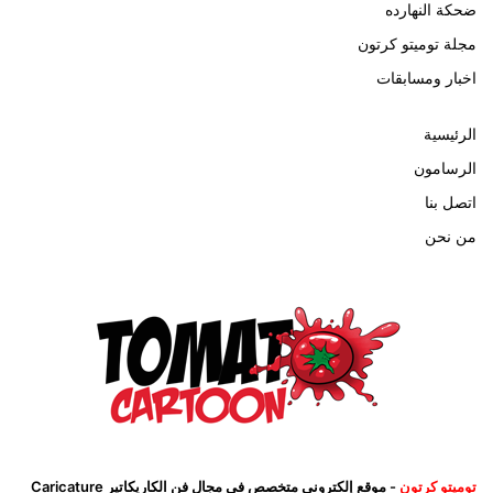
ضحكة النهارده
مجلة توميتو كرتون
اخبار ومسابقات
الرئيسية
الرسامون
اتصل بنا
من نحن
توميتو كرتون
- موقع إلكتروني متخصص في مجال فن الكاريكاتير Caricature