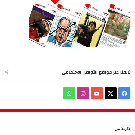
تابعنا عبر مواقع التواصل الاجتماعى
‫X
فيسبوك
‫YouTube
انستقرام
واتساب
كاريكاتير