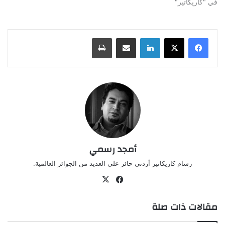
في "كاريكاتير"
لينكدإن
مشاركة عبر البريد
طباعة
أمجد رسمي
رسام كاريكاتير أردني حائز على العديد من الجوائز العالمية.
‫X
فيسبوك
مقالات ذات صلة