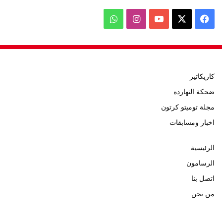
‫X
فيسبوك
‫YouTube
انستقرام
واتساب
كاريكاتير
ضحكة النهارده
مجلة توميتو كرتون
اخبار ومسابقات
الرئيسية
الرسامون
اتصل بنا
من نحن