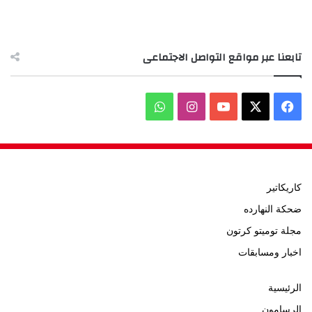
تابعنا عبر مواقع التواصل الاجتماعى
‫X
فيسبوك
‫YouTube
انستقرام
واتساب
كاريكاتير
ضحكة النهارده
مجلة توميتو كرتون
اخبار ومسابقات
الرئيسية
الرسامون