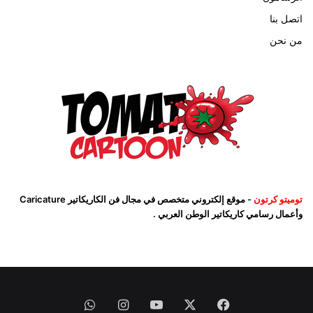
اتصل بنا
من نحن
توميتو كرتون
- موقع إلكتروني متخصص في مجال فن الكاريكاتير Caricature
وأعمال رسامي كاريكاتير الوطن العربي .
فيسبوك
‫X
‫YouTube
انستقرام
واتساب