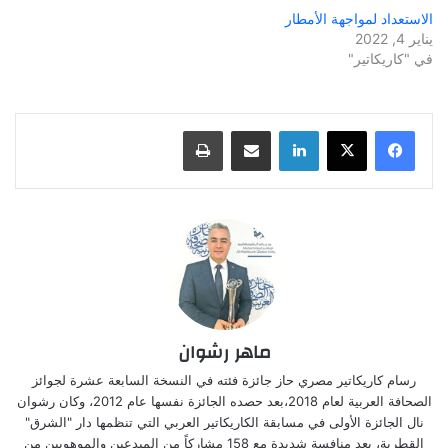
الاستعداد لمواجهة الأمطار
يناير 4, 2022
في "كاريكاتير"
لينكدإن
مشاركة عبر البريد
طباعة
ماهر رشوان
رسام كاريكاتير مصري حاز جائزة فئته في النسخة السابعة عشرة لجوائز
الصحافة العربية لعام 2018،بعد حصده الجائزة نفسها عام 2012، وكان رشوان
نال الجائزة الأولى في مسابقة الكاريكاتير العربي التي تنظمها دار "الشرق"
القطرية، بعد منافسة شديدة مع 158 مشاركاً من المبدعين والموهوبين من