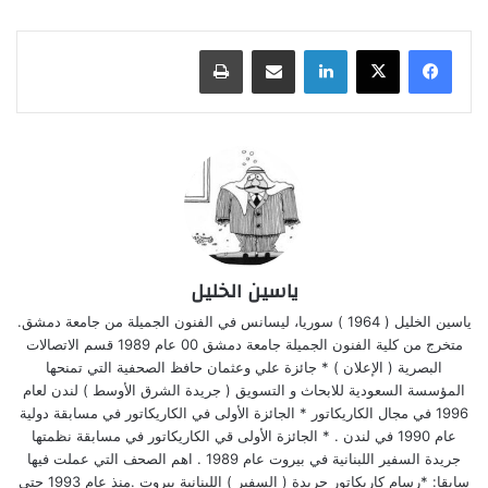
لينكدإن
مشاركة عبر البريد
طباعة
ياسين الخليل
ياسين الخليل ( 1964 ) سوريا، ليسانس في الفنون الجميلة من جامعة دمشق.
متخرج من كلية الفنون الجميلة جامعة دمشق 00 عام 1989 قسم الاتصالات
البصرية ( الإعلان ) * جائزة علي وعثمان حافظ الصحفية التي تمنحها
المؤسسة السعودية للابحاث و التسويق ( جريدة الشرق الأوسط ) لندن لعام
1996 في مجال الكاريكاتور * الجائزة الأولى في الكاريكاتور في مسابقة دولية
عام 1990 في لندن . * الجائزة الأولى قي الكاريكاتور في مسابقة نظمتها
جريدة السفير اللبنانية في بيروت عام 1989 . اهم الصحف التي عملت فيها
سابقا: *رسام كاريكاتور جريدة ( السفير ) اللبنانية بيروت .منذ عام 1993 حتى