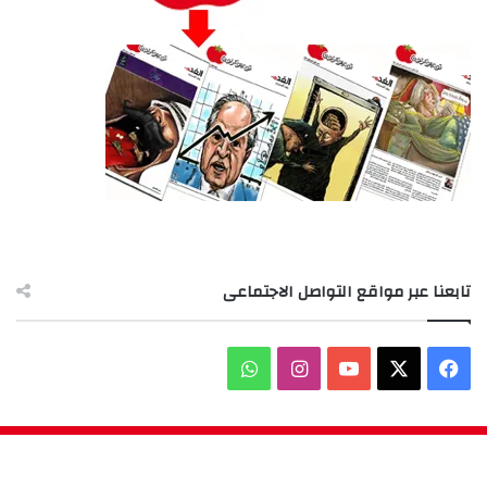
تابعنا عبر مواقع التواصل الاجتماعى
‫X
فيسبوك
‫YouTube
انستقرام
واتساب