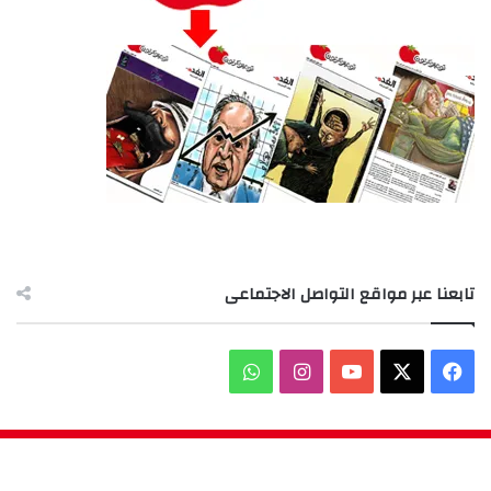
تابعنا عبر مواقع التواصل الاجتماعى
‫X
فيسبوك
‫YouTube
انستقرام
واتساب