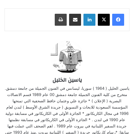
لينكدإن
مشاركة عبر البريد
طباعة
ياسين الخليل
ياسين الخليل ( 1964 ) سوريا، ليسانس في الفنون الجميلة من جامعة دمشق.
متخرج من كلية الفنون الجميلة جامعة دمشق 00 عام 1989 قسم الاتصالات
البصرية ( الإعلان ) * جائزة علي وعثمان حافظ الصحفية التي تمنحها
المؤسسة السعودية للابحاث و التسويق ( جريدة الشرق الأوسط ) لندن لعام
1996 في مجال الكاريكاتور * الجائزة الأولى في الكاريكاتور في مسابقة دولية
عام 1990 في لندن . * الجائزة الأولى قي الكاريكاتور في مسابقة نظمتها
جريدة السفير اللبنانية في بيروت عام 1989 . اهم الصحف التي عملت فيها
سابقا: *رسام كاريكاتور جريدة ( السفير ) اللبنانية بيروت .منذ عام 1993 حتى