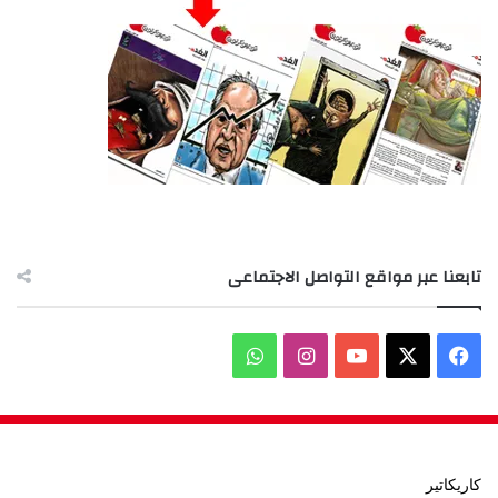
تابعنا عبر مواقع التواصل الاجتماعى
‫X
فيسبوك
‫YouTube
انستقرام
واتساب
كاريكاتير