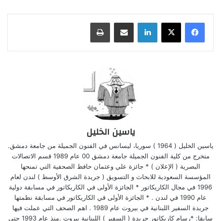
لينكدإن
مشاركة عبر البريد
طباعة
ياسين الخليل
ياسين الخليل ( 1964 ) سوريا، ليسانس في الفنون الجميلة من جامعة دمشق.
متخرج من كلية الفنون الجميلة جامعة دمشق 00 عام 1989 قسم الاتصالات
البصرية ( الإعلان ) * جائزة علي وعثمان حافظ الصحفية التي تمنحها
المؤسسة السعودية للابحاث و التسويق ( جريدة الشرق الأوسط ) لندن لعام
1996 في مجال الكاريكاتور * الجائزة الأولى في الكاريكاتور في مسابقة دولية
عام 1990 في لندن . * الجائزة الأولى قي الكاريكاتور في مسابقة نظمتها
جريدة السفير اللبنانية في بيروت عام 1989 . اهم الصحف التي عملت فيها
سابقا: *رسام كاريكاتور جريدة ( السفير ) اللبنانية بيروت .منذ عام 1993 حتى