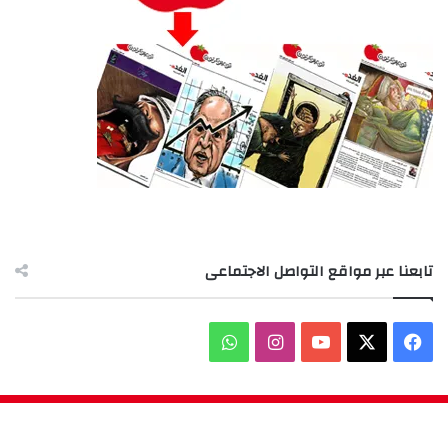
تابعنا عبر مواقع التواصل الاجتماعى
‫X
فيسبوك
‫YouTube
انستقرام
واتساب