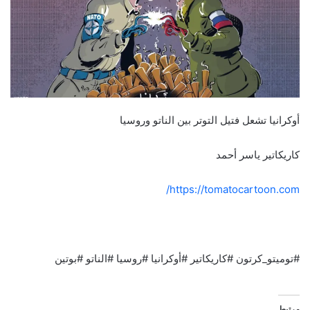
أوكرانيا تشعل فتيل التوتر بين الناتو وروسيا
كاريكاتير ياسر أحمد
https://tomatocartoon.com/
#توميتو_كرتون #كاريكاتير #أوكرانيا #روسيا #الناتو #بوتين
مرتبط