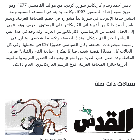
ياسر أحمد رسام كاريكاتير سوري كردي، من مواليد القامشلي 1977، وهو
خريج معهد إعداد المعلمين 1997، وكانت بدايته في الصحافة المحلية وبعد
انتشار خدمة الإنترنت في سوريا بدأ مشواره في خضم الصحافة العربية. ويعتبر
ياسر أحمد حاليًا من أهم فناني الكاريكاتير على المستوى العربي، وهو ينتمي
إلى الجيل الجديد من الرساميين الكاريكاتوريين العرب، وقد وجد في هذا الفن
الساخر الحيز الذي يشكل امتدادًا لطبيعته وتكوينه الشخصي، وتناول في
رسومه موضوعات مختلفة، وكان للسياسي حضورًا لافتًا في مجملها، وفي كل
الحالات كان منحازًا لقضية شعبه، ضاربًا بفكرة "حيادية الفن والفنان" بعرض
الحائط. وقد حصل على العديد من الجوائز وشهادات التقدير العربية والعالمية،
أبرزها جائزة الصحافة العربية (فرع الرسم الكاريكاتيري) العام 2015.
مقالات ذات صلة