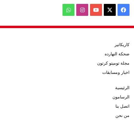
‫X
فيسبوك
‫YouTube
انستقرام
واتساب
كاريكاتير
ضحكة النهارده
مجلة توميتو كرتون
اخبار ومسابقات
الرئيسية
الرسامون
اتصل بنا
من نحن