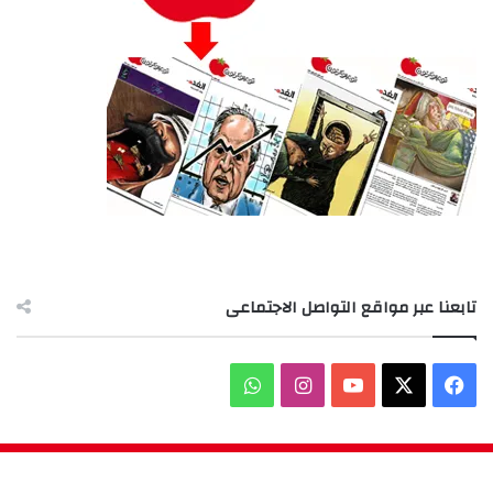
تابعنا عبر مواقع التواصل الاجتماعى
‫X
فيسبوك
‫YouTube
انستقرام
واتساب