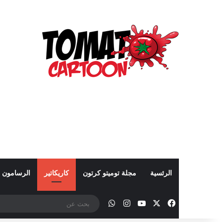
الرئسية
مجلة توميتو كرتون
كاريكاتير
الرسامون
‫X
فيسبوك
‫YouTube
انستقرام
واتساب