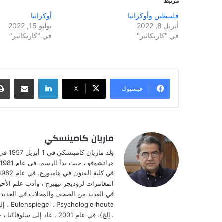
مرتبط
فلسطين وأوكرانيا
أوكرانيا
أبريل 8, 2022
يوليو 15, 2022
في "كاريكاتير"
في "كاريكاتير"
لينكدإن
مشاركة عبر البريد
فيسبوك
‫X
ماريان كامينسكي
ولد م
المغامرات لروديجر نيهبرج ، وأدب علم الأحي
، إلخ). في عام 2001 ، عاد