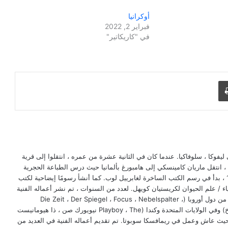
أوكرانيا
فبراير 2, 2022
في "كاريكاتير"
طباعة
اريان كامينسكي في 1 أبريل 1957 في ليفوكا ، سلوفاكيا. عندما كان في الثانية عشرة من عمره ، انتقلوا إلى قرية
هراتشوفو ، حيث بدأ الرسم. في عام 1981 ، انتقل ماريان كامينسكي إلى هامبورغ بألمانيا حيث درس الطباعة الحجرية
في كلية الفنون في هامبورغ. في عام 1982 ، بدأ في رسم الكتب الساخرة لغابرييل لوب. كما أنشأ رسومًا إيضاحية لكتب
اء / علم الحيوان لكريستيان كويهل. لعدد من السنوات ، تم نشر أعماله الفنية
في العديد من الصحف والمجلات في العديد من دول أوروبا (Die Zeit ، Der Spiegel ، Focus ، Nebelspalter ،
Eulenspiegel ، Psychologie heute ، إلخ) وفي الولايات المتحدة وكندا (Playboy ، The نيويورك صن ، ذا هيومانيست
 إلى سلوفاكيا ، حيث عاش وعمل في ريمافسكا سوبوتا. تم تقديم أعماله الفنية في العديد من