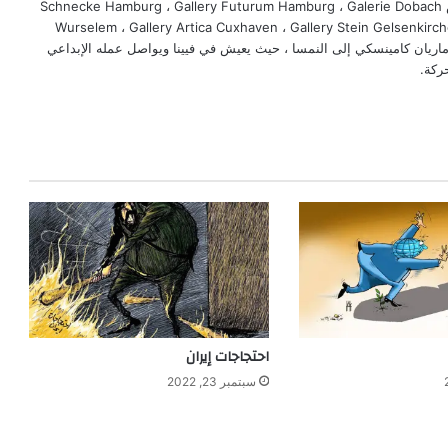
المعارض (يمكننا أن نذكر على الأقل معرض Schnecke Hamburg ، Gallery Futurum Hamburg ، Galerie Dobach
Wurselem ، Gallery Artica Cuxhaven ، Gallery Stein Gelsenkirch
، إلخ). في عام 2010 ، انتقل ماريان كامينسكي إلى النمسا ، حيث يعيش في فيينا ويواصل عمله الإبداعي
ركة.
احتجاجات إيران
سبتمبر 23, 2022