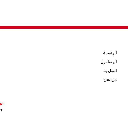
الرئيسية
الرسامون
اتصل بنا
من نحن
تو
icature