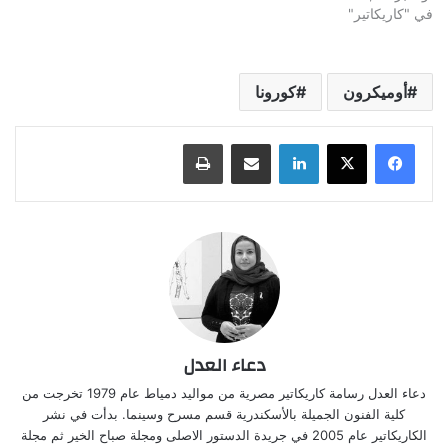
في "كاريكاتير"
أوميكرون
كورونا
لينكدإن
مشاركة عبر البريد
طباعة
دعاء العدل
دعاء العدل رسامة كاريكاتير مصرية من مواليد دمياط عام 1979 تخرجت من
كلية الفنون الجميلة بالأسكندرية قسم مسرح وسينما. بدأت في نشر
الكاريكاتير عام 2005 في جريدة الدستور الاصلى ومجلة صباح الخير ثم مجلة