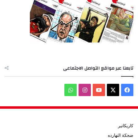
تابعنا عبر مواقع التواصل الاجتماعى
‫X
فيسبوك
‫YouTube
انستقرام
واتساب
كاريكاتير
ضحكة النهارده