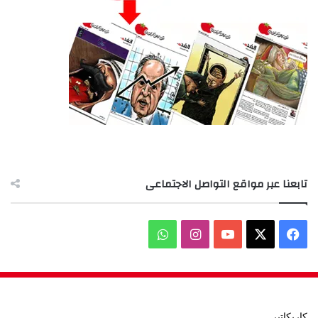
تابعنا عبر مواقع التواصل الاجتماعى
‫X
فيسبوك
‫YouTube
انستقرام
واتساب
كاريكاتير