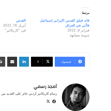
مرتبط
قائد فيلق القدس الإيراني إسماعيل
القدس
قاآني في العراق
أبريل 16, 2022
فبراير 9, 2022
في "كاريكاتير"
تدوينة مشابهة
لينكدإن
مشاركة عبر البريد
فيسبوك
‫X
أمجد رسمي
رسام كاريكاتير أردني حائز على العديد من ال
‫X
فيسبوك