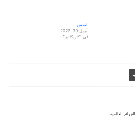
القدس
أبريل 30, 2022
في "كاريكاتير"
طباعة
جوائز العالمية.