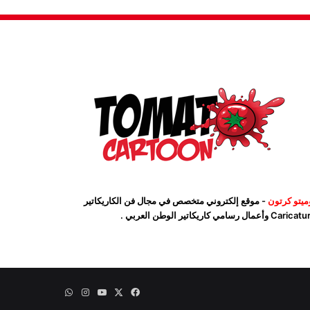
ميتو كرتون
- موقع إلكتروني متخصص في مجال فن الكاريكاتير
Car وأعمال رسامي كاريكاتير الوطن العربي .
‫X
فيسبوك
‫YouTube
انستقرام
واتساب