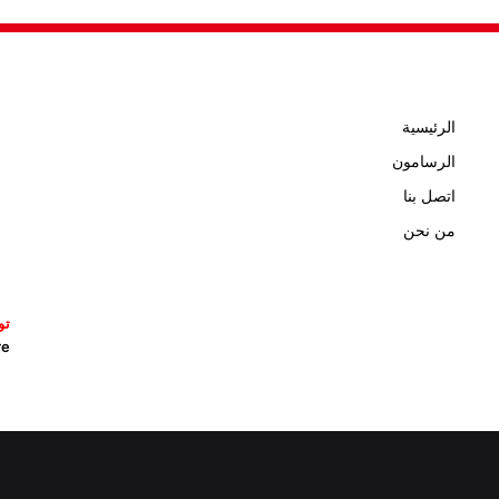
الرئيسية
الرسامون
اتصل بنا
من نحن
تو
icature