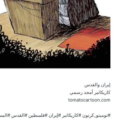
إيران والقدس
كاريكاتير أمجد رسمي
tomatocartoon.com
#توميتو_كرتون #كاريكاتير #إيران #فلسطين #القدس #الم