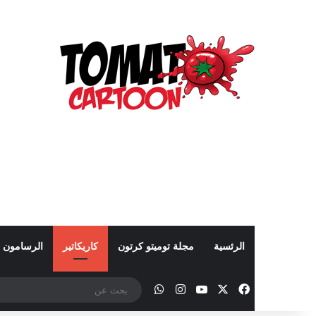
الرئسية
مجلة توميتو كرتون
كاريكاتير
الرسامون
‫X
فيسبوك
‫YouTube
انستقرام
واتساب