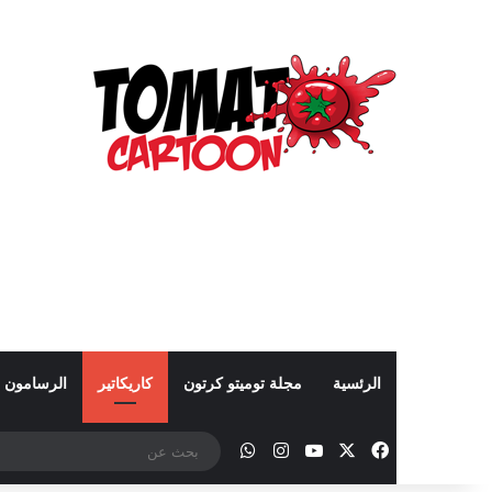
الرئسية
مجلة توميتو كرتون
كاريكاتير
الرسامون
‫X
فيسبوك
‫YouTube
انستقرام
واتساب