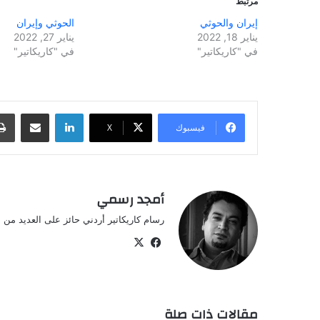
مرتبط
إيران والحوثي
الحوثي وإيران
يناير 18, 2022
يناير 27, 2022
في "كاريكاتير"
في "كاريكاتير"
لينكدإن
مشاركة عبر البريد
فيسبوك
‫X
أمجد رسمي
رسام كاريكاتير أردني حائز على العديد من ال
‫X
فيسبوك
مقالات ذات صلة