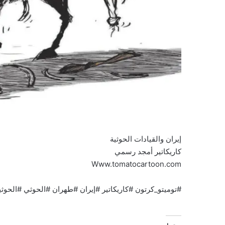
إيران والقيادات الحوثية
كاريكاتير أمجد رسمي
Www.tomatocartoon.com
#توميتو_كرتون #كاريكاتير #إيران #طهران #الحوثي #الحوثي