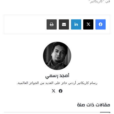
في "كاريكاتير"
لينكدإن
مشاركة عبر البريد
طباعة
أمجد رسمي
رسام كاريكاتير أردني حائز على العديد من الجوائز العالمية.
‫X
فيسبوك
مقالات ذات صلة