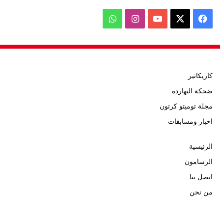
‫X
فيسبوك
‫YouTube
انستقرام
واتساب
كاريكاتير
ضحكة النهارده
مجلة توميتو كرتون
اخبار ومسابقات
الرئيسية
الرسامون
اتصل بنا
من نحن