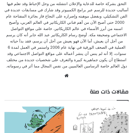
التحق بشركة خاصة للدعاية والإعلان انتشلته من وحل الإحباط وقد تعلم فيها
أساليب جديدة للرسم عبر برامج الكمبيوتر وقد شارك في مسابقات عديدة في
الفن التشكيلي، وبفضل موهبته وإصراره على النجاح فاز بجائزة المفتاحة عام
2000 حتى أصبح الآن من أهم فناني الكاريكاتير في العالم العربي، وأصبح
اسمه من أبرز الأسماء في عالم الكاريكاتير، خاصة على مواقع التواصل
الاجتماعي وصحيفة مكة. أوضح رسام الكاريكاتير عبد الله جابر أنه كان يرسم
من أجل أن يعيش، أما الآن فهو يعيش من أجل أن يرسم، فقد بدأ حياته
العملية في الصحف الورقية في نهاية عام 2006 واستمر في العمل لمدة 6
سنوات، إلا أنه لم ينس أن ينشر أعماله على مواقع التواصل الاجتماعي وقد
استطاع أن يكون جماهيرية كبيرة والتعرف على شخصيات جديدة من مختلف
دول العالم خاصة الرسامين العالميين من نفس المجال مما أثر في رسوماته.
موقع
الويب
مقالات ذات صلة