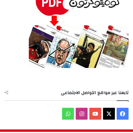
تابعنا عبر مواقع التواصل الاجتماعى
‫X
فيسبوك
‫YouTube
انستقرام
واتساب