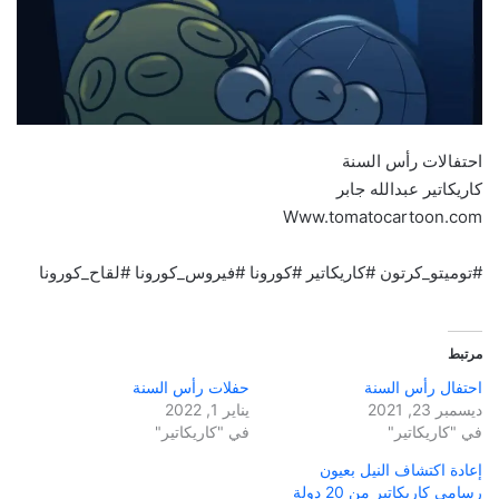
احتفالات رأس السنة
كاريكاتير عبدالله جابر
Www.tomatocartoon.com
#توميتو_كرتون #كاريكاتير #كورونا #فيروس_كورونا #لقاح_كورونا
مرتبط
احتفال رأس السنة
حفلات رأس السنة
ديسمبر 23, 2021
يناير 1, 2022
في "كاريكاتير"
في "كاريكاتير"
إعادة اكتشاف النيل بعيون
رسامي كاريكاتير من 20 دولة