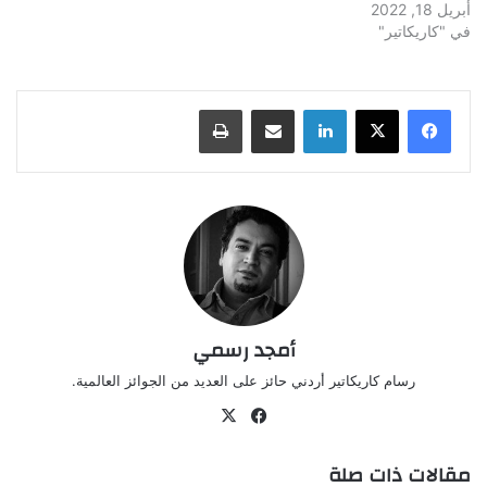
أبريل 18, 2022
في "كاريكاتير"
لينكدإن
مشاركة عبر البريد
طباعة
أمجد رسمي
رسام كاريكاتير أردني حائز على العديد من الجوائز العالمية.
‫X
فيسبوك
مقالات ذات صلة