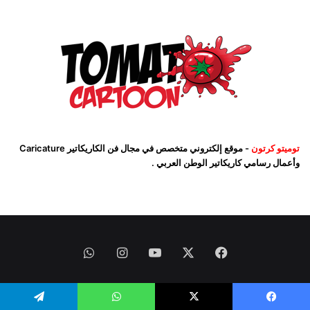
توميتو كرتون
- موقع إلكتروني متخصص في مجال فن الكاريكاتير Caricature
وأعمال رسامي كاريكاتير الوطن العربي .
فيسبوك
‫X
‫YouTube
انستقرام
واتساب