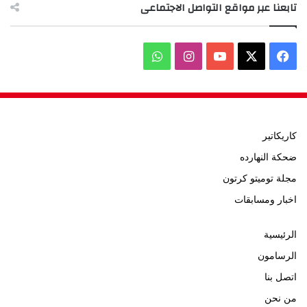
تابعنا عبر مواقع التواصل الاجتماعى
‫X
فيسبوك
‫YouTube
انستقرام
واتساب
كاريكاتير
ضحكة النهارده
مجلة توميتو كرتون
اخبار ومسابقات
الرئيسية
الرسامون
اتصل بنا
من نحن