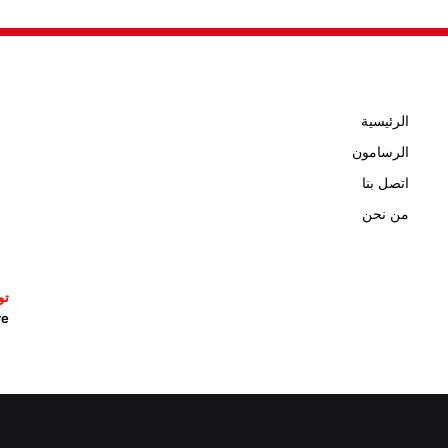
الرئيسية
الرسامون
اتصل بنا
من نحن
تو
icature