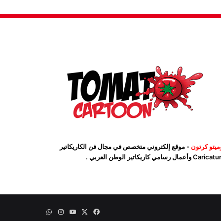
ميتو كرتون
- موقع إلكتروني متخصص في مجال فن الكاريكاتير
Car وأعمال رسامي كاريكاتير الوطن العربي .
‫X
فيسبوك
‫YouTube
انستقرام
واتساب