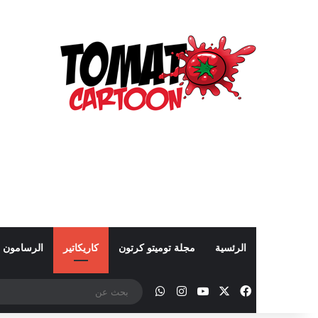
الرئسية
مجلة توميتو كرتون
كاريكاتير
الرسامون
‫X
فيسبوك
‫YouTube
انستقرام
واتساب