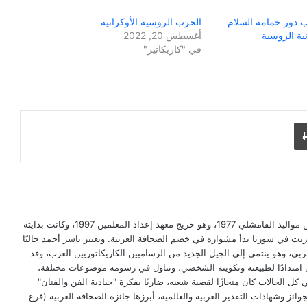
 دور حمامة السلام
الحرب الروسية الأوكرانية
ية الروسية
أغسطس 20, 2022
في "كاريكاتير"
طباعة
ياسر أحمد رسام كاريكاتير سوري كردي، من مواليد القامشلي 1977، وهو خريج معهد إعداد المعلمين 1997، وكانت بدايته
ترنت في سوريا بدأ مشواره في خضم الصحافة العربية. ويعتبر ياسر أحمد حاليًا
ربي، وهو ينتمي إلى الجيل الجديد من الرساميين الكاريكاتوريين العرب، وقد
امتدادًا لطبيعته وتكوينه الشخصي، وتناول في رسومه موضوعات مختلفة،
 كل الحالات كان منحازًا لقضية شعبه، ضاربًا بفكرة "حيادية الفن والفنان"
ز وشهادات التقدير العربية والعالمية، أبرزها جائزة الصحافة العربية (فرع