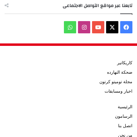
تابعنا عبر مواقع التواصل الاجتماعى
‫X
فيسبوك
‫YouTube
انستقرام
واتساب
كاريكاتير
ضحكة النهارده
مجلة توميتو كرتون
اخبار ومسابقات
الرئيسية
الرسامون
اتصل بنا
من نحن