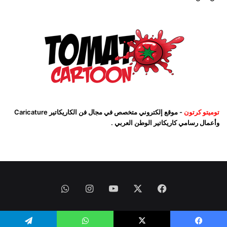
توميتو كرتون
- موقع إلكتروني متخصص في مجال فن الكاريكاتير Caricature
وأعمال رسامي كاريكاتير الوطن العربي .
فيسبوك
‫X
‫YouTube
انستقرام
واتساب