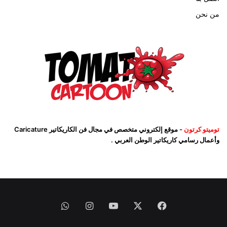
من نحن
توميتو كرتون
- موقع إلكتروني متخصص في مجال فن الكاريكاتير Caricature
وأعمال رسامي كاريكاتير الوطن العربي .
فيسبوك
‫X
‫YouTube
انستقرام
واتساب