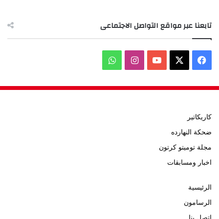
تابعنا عبر مواقع التواصل الاجتماعى
‫X
فيسبوك
‫YouTube
انستقرام
واتساب
كاريكاتير
ضحكة النهارده
مجلة توميتو كرتون
اخبار ومسابقات
الرئيسية
الرسامون
اتصل بنا