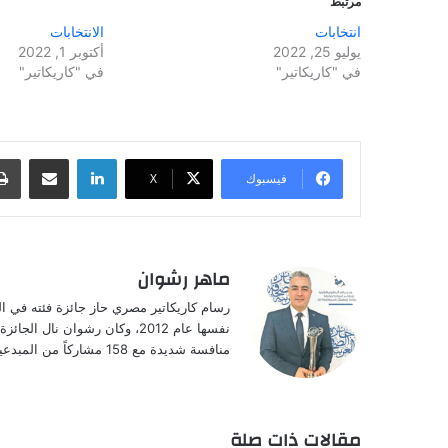
مرتبط
انتخابات
الانتخابات
يوليو 25, 2022
أكتوبر 1, 2022
في "كاريكاتير"
في "كاريكاتير"
لينكدإن
مشاركة عبر البريد
فيسبوك
‫X
ماهر رشوان
نفسها عام 2012، وكان رشوان ن
منافسة شديدة مع 158 مشاركاً من المبدعين والموهوبين من الدول العربية المختلفة.
مقالات ذات صلة