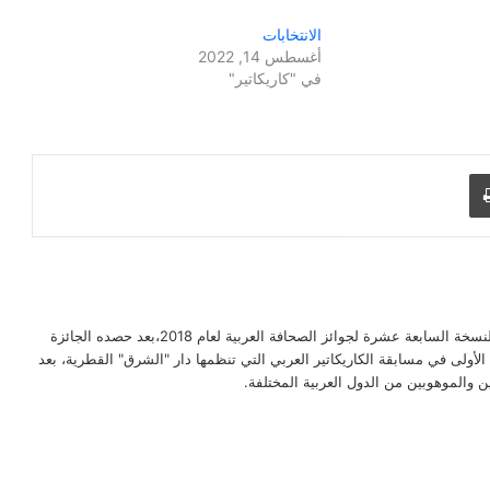
الانتخابات
أغسطس 14, 2022
في "كاريكاتير"
طباعة
رسام كاريكاتير مصري حاز جائزة فئته في النسخة السابعة عشرة لجوائز الصحافة العربية لعام 2018،بعد حصده الجائزة
ال الجائزة الأولى في مسابقة الكاريكاتير العربي التي تنظمها دار "الشرق" القطرية، بعد