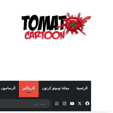
الرئسية
مجلة توميتو كرتون
كاريكاتير
الرسامون
‫X
فيسبوك
‫YouTube
انستقرام
واتساب