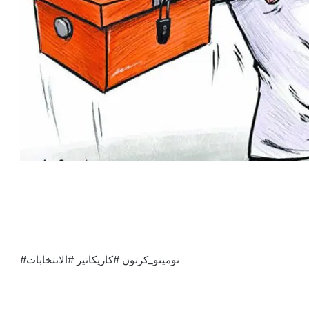
#توميتو_كرتون #كاريكاتير #الانتخابات