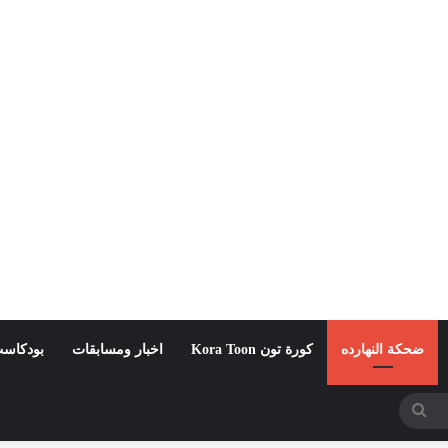
ضحكة النهارده
كورة تون Kora Toon
اخبار ومسابقات
بودكاست
بحث
عن