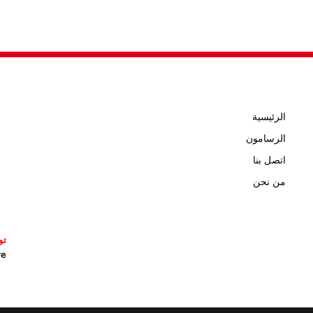
الرئيسية
الرسامون
اتصل بنا
من نحن
تو
icature