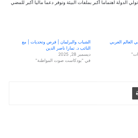
لي الدولة اهتماما أكبر بملفات البيئة وتوفر دعما ماليا أكبر للمضي
في العالم العربي
الشباب والبرلمان | فرص وتحديات | مع
النائب د. تمارا ناصر الدين
ات"
ديسمبر 28, 2025
في "بودكاست صوت المواطنة"
طباعة