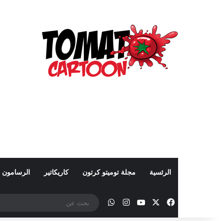
الرئسية
مجلة توميتو كرتون
كاريكاتير
الرسامون
‫X
فيسبوك
‫YouTube
انستقرام
واتساب