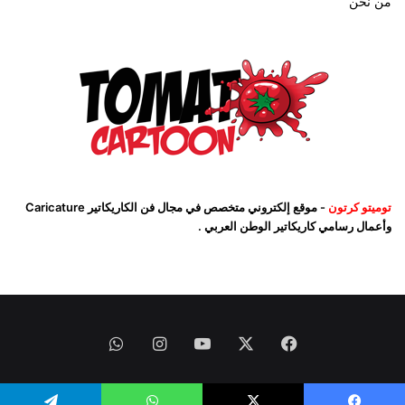
من نحن
توميتو كرتون
- موقع إلكتروني متخصص في مجال فن الكاريكاتير Caricature
وأعمال رسامي كاريكاتير الوطن العربي .
فيسبوك
‫X
‫YouTube
انستقرام
واتساب