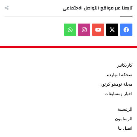
تابعنا عبر مواقع التواصل الاجتماعى
‫X
فيسبوك
‫YouTube
انستقرام
واتساب
كاريكاتير
ضحكة النهارده
مجلة توميتو كرتون
اخبار ومسابقات
الرئيسية
الرسامون
اتصل بنا