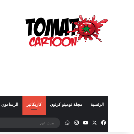
الرئسية
مجلة توميتو كرتون
كاريكاتير
الرسامون
‫X
فيسبوك
‫YouTube
انستقرام
واتساب