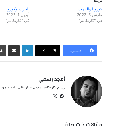
مرتبط
كورونا والحرب
الحرب وكورونا
مارس 5, 2022
أبريل 1, 2022
في "كاريكاتير"
في "كاريكاتير"
لينكدإن
مشاركة عبر البريد
فيسبوك
‫X
أمجد رسمي
رسام كاريكاتير أردني حائز على العديد من ال
‫X
فيسبوك
مقالات ذات صلة