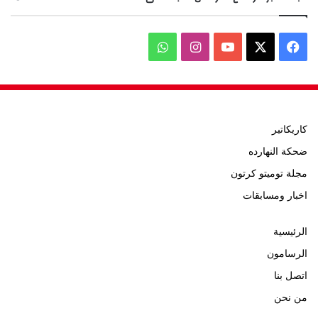
‫X
فيسبوك
‫YouTube
انستقرام
واتساب
كاريكاتير
ضحكة النهارده
مجلة توميتو كرتون
اخبار ومسابقات
الرئيسية
الرسامون
اتصل بنا
من نحن