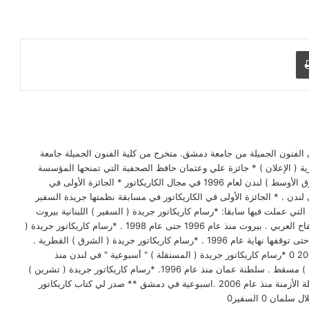
طباعة
ريا، ليسانس في الفنون الجميلة من جامعة دمشق. متخرج من كلية الفنون الجميلة جامعة
تصالات البصرية ( الإعلان ) * جائزة علي وعثمان حافظ الصحفية التي تمنحها المؤسسة
السعودية للابحاث و التسويق ( جريدة الشرق الأوسط ) لندن لعام 1996 في مجال الكاريكاتور * الجائزة الأولى في
يكاتور في مسابقة دولية عام 1990 في لندن . * الجائزة الأولى قي الكاريكاتور في مسابقة نظمتها جريدة السفير
 عام 1989 . اهم الصحف التي عملت فيها سابقا: *رسام كاريكاتور جريدة ( السفير ) اللبنانية بيروت
.منذ عام 1993 حتى عام1997. *جريدة الكفاح العربي . بيروت منذ عام 1996 حتى عام 1998 . *رسام كاريكاتور جريدة (
العرب ) القطرية . الدوحة . منذ عام 1992 حتى توقفها نهاية عام 1996 . *رسام كاريكاتور جريدة ( الشرق ) القطرية .
الدوحة . منذ عام 2000 حتى شهر11 عام2001 0 *رسام كاريكاتور جريدة ( المستقلة ) " أسبوعية " في لندن منذ
عام1995. *رسام كاريكاتور جريدة ( الوطن ) مسقط . سلطنة عمان منذ عام 1996. *رسام كاريكاتور جريدة ( تشرين )
السورية منذ عام 2002. أهم المجلات : مجلة الأزمنة منذ عام 2006 .اسبوعية في دمشق ** صدر لي كتاب كاريكاتور