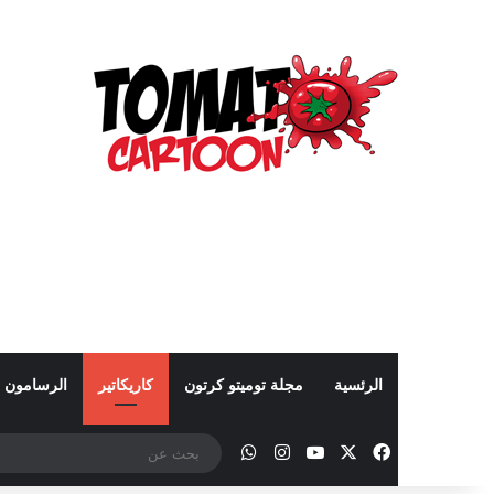
الرئسية
مجلة توميتو كرتون
كاريكاتير
الرسامون
‫X
فيسبوك
‫YouTube
انستقرام
واتساب