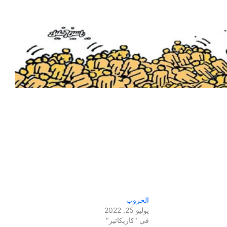
الحروب
يوليو 25, 2022
في "كاريكاتير"