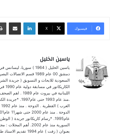
لينكدإن
مشاركة عبر البريد
فيسبوك
‫X
ياسين الخليل
ياسين الخليل ( 1964 ) سو
دمشق 00 عام 1989 قسم الا
الكار
اللبنانية في بيروت
بعنوان ( زفت ) عام 1994 تقديم الاستاذ طلال سلمان 0 السفير0