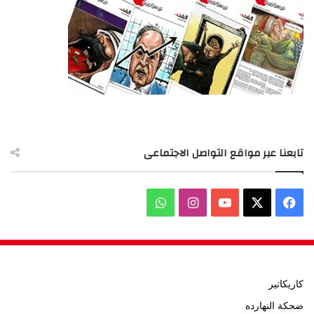
تابعنا عبر مواقع التواصل الاجتماعى
‫X
فيسبوك
‫YouTube
انستقرام
واتساب
كاريكاتير
ضحكة النهارده