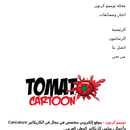
مجلة توميتو كرتون
اخبار ومسابقات
الرئيسية
الرسامون
اتصل بنا
من نحن
توميتو كرتون
- موقع إلكتروني متخصص في مجال فن الكاريكاتير Caricature
وأعمال رسامي كاريكاتير الوطن العربي .