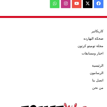
‫X
فيسبوك
‫YouTube
انستقرام
واتساب
كاريكاتير
ضحكة النهارده
مجلة توميتو كرتون
اخبار ومسابقات
الرئيسية
الرسامون
اتصل بنا
من نحن