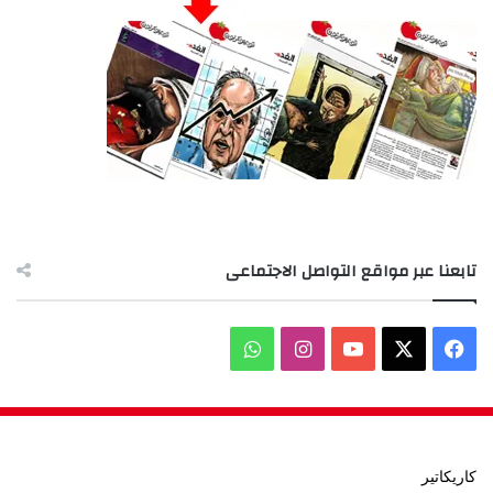
تابعنا عبر مواقع التواصل الاجتماعى
‫X
فيسبوك
‫YouTube
انستقرام
واتساب
كاريكاتير