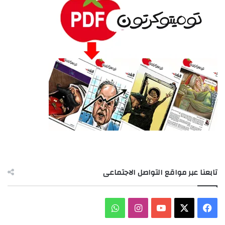
تابعنا عبر مواقع التواصل الاجتماعى
‫X
فيسبوك
‫YouTube
انستقرام
واتساب