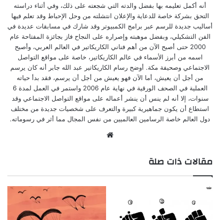
أنه أكمل تعليمه بها بفضل والدته التي شجعته على ذلك، وفي أثناء دراسته
التحق بشركة خاصة للدعاية والإعلان انتشلته من وحل الإحباط وقد تعلم فيها
أساليب جديدة للرسم عبر برامج الكمبيوتر وقد شارك في مسابقات عديدة في
الفن التشكيلي، وبفضل موهبته وإصراره على النجاح فاز بجائزة المفتاحة عام
2000 حتى أصبح الآن من أهم فناني الكاريكاتير في العالم العربي، وأصبح
اسمه من أبرز الأسماء في عالم الكاريكاتير، خاصة على مواقع التواصل
الاجتماعي وصحيفة مكة. أوضح رسام الكاريكاتير عبد الله جابر أنه كان يرسم
من أجل أن يعيش، أما الآن فهو يعيش من أجل أن يرسم، فقد بدأ حياته
العملية في الصحف الورقية في نهاية عام 2006 واستمر في العمل لمدة 6
سنوات، إلا أنه لم ينس أن ينشر أعماله على مواقع التواصل الاجتماعي وقد
استطاع أن يكون جماهيرية كبيرة والتعرف على شخصيات جديدة من مختلف
دول العالم خاصة الرسامين العالميين من نفس المجال مما أثر في رسوماته.
موقع
الويب
مقالات ذات صلة