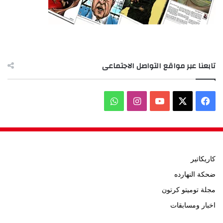
تابعنا عبر مواقع التواصل الاجتماعى
‫X
فيسبوك
‫YouTube
انستقرام
واتساب
كاريكاتير
ضحكة النهارده
مجلة توميتو كرتون
اخبار ومسابقات