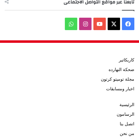
تابعنا عبر مواقع التواصل الاجتماعى
‫X
فيسبوك
‫YouTube
انستقرام
واتساب
كاريكاتير
ضحكة النهارده
مجلة توميتو كرتون
اخبار ومسابقات
الرئيسية
الرسامون
اتصل بنا
من نحن