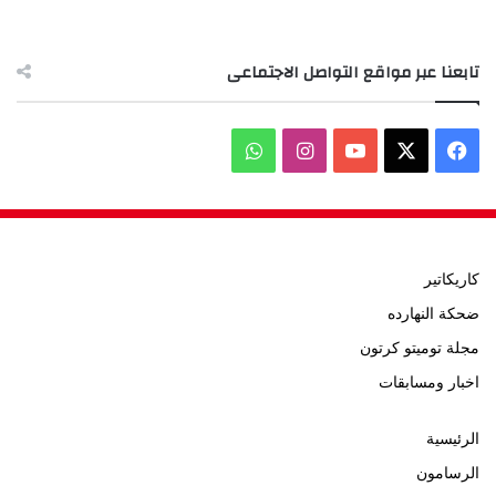
تابعنا عبر مواقع التواصل الاجتماعى
‫X
فيسبوك
‫YouTube
انستقرام
واتساب
كاريكاتير
ضحكة النهارده
مجلة توميتو كرتون
اخبار ومسابقات
الرئيسية
الرسامون