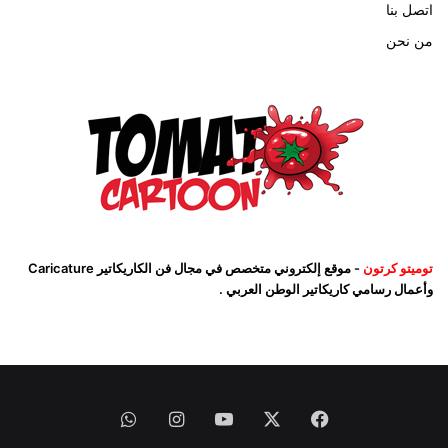
اتصل بنا
من نحن
توميتو كرتون
- موقع إلكتروني متخصص في مجال فن الكاريكاتير Caricature
وأعمال رسامي كاريكاتير الوطن العربي .
فيسبوك
‫X
‫YouTube
انستقرام
واتساب