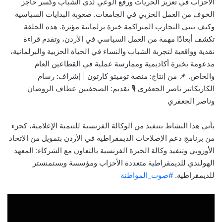
الأحزاب في تعزيز الحريات ورفع الوعي لدى الشباب وكسر حاجز
الخوف من العمل الحزبي في الجامعات. صعوبة البدايات السياسية
وكيف تبني التجارب المتراكمة خبرة برلمانية مؤثرة. هذه الحلقة
تكشف أبعادًا مهمة من العمل السياسي في الأردن، وتقدم قراءة
نقدية وواقعية لتجربة الشباب والنساء في الحياة الحزبية والبرلمانية،
مدعومة بخبرة أكاديمية وممارسة عملية في القطاعين العام
والخاص. 📌 من إنتاج: منصة توميتو كارتون | إشراف: رسام
الكاريكاتير ناصر الجعفري 🎙 تقديم: الصحفيين عطاف الروضان
وناصر الجعفري
يأتي هذا النشاط بتنفيذ من الوكالة الفرنسية للتنمية الإعلامية، كجزء
من برنامج دعم الإصلاحات الديمقراطية في الأردن بتمويل من الاتحاد
الأوروبي وتنفيذ وكالة الخبرة الفرنسية بالتعاون مع الشركاء: المعهد
الهولندي للديمقراطية متعددة الأحزاب ومؤسسة ويستمنستر
للديمقراطية.
#صوت_المواطنة