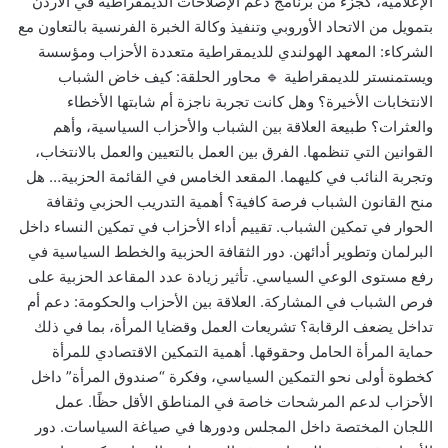
الإعلامية، كجزء من برنامج دعم الإصلاحات الديمقراطية في الأردن
بتمويل من الاتحاد الأوروبي وتنفيذ وكالة الخبرة الفرنسية بالتعاون مع
الشركاء: المعهد الهولندي للديمقراطية متعددة الأحزاب ومؤسسة
ويستمنستر للديمقراطية 🔹 محاور الحلقة: كيف خاض الشباب
الانتخابات الأخيرة؟ وهل كانت تجربة ناجزة أم شابتها الأخطاء
والعثرات؟ طبيعة العلاقة بين الشباب والأحزاب السياسية، وأهم
القوانين التي تنظمها. الفرق بين العمل بالتعيين والعمل بالانتخاب،
وتجربة النائب في كليهما. المقعد الخامس في القائمة الحزبية… هل
منح القانون الشباب فرصة كافية؟ أهمية التدريب الحزبي وثقافة
الحوار في تمكين الشباب. تقييم أداء الأحزاب في تمكين النساء داخل
البرلمان وتطوير أدائهن. دور الثقافة الحزبية والخطط السياسية في
رفع مستوى الوعي السياسي. تأثير زيادة عدد المقاعد الحزبية على
فرص الشباب في المشاركة. العلاقة بين الأحزاب والحكومة: دعم أم
تداخل يضعف الرقابة؟ تشريعات العمل وقضايا المرأة، بما في ذلك
حماية المرأة الحامل وحقوقها. أهمية التمكين الاقتصادي للمرأة
كخطوة أولى نحو التمكين السياسي، وفكرة “صندوق المرأة” داخل
الأحزاب لدعم المرشحات خاصة في المناطق الأقل حظًا. عمل
اللجان المختصة داخل المجلس ودورها في صياغة السياسات. دور