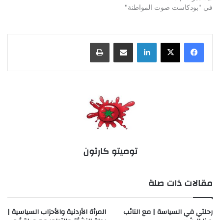
في "بودكاست صوت المواطنة"
لينكدإن
مشاركة عبر البريد
طباعة
توميتو كارتون
مقالات ذات صلة
رحلتي في السياسة | مع النائب
المرأة الأردنية والأحزاب السياسية |